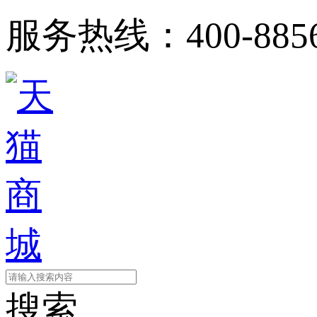
服务热线：400-885
搜索