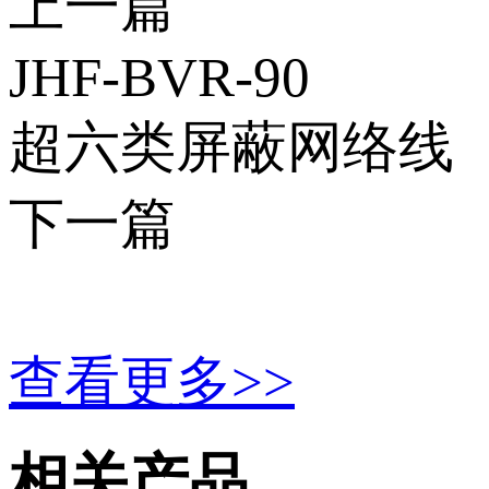
上一篇
JHF-BVR-90
超六类屏蔽网络线
下一篇
查看更多>>
相关产品