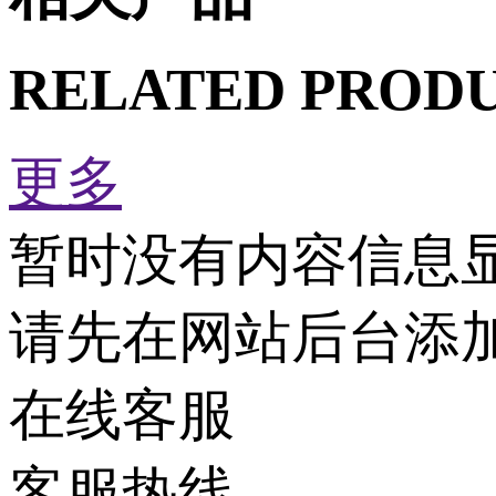
RELATED PROD
更多
暂时没有内容信息
请先在网站后台添加数
在线客服
客服热线