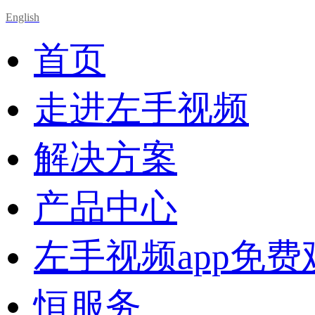
English
首页
走进左手视频
解决方案
产品中心
左手视频app免
恒服务