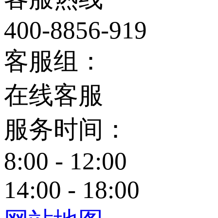
400-8856-919
客服组：
在线客服
服务时间：
8:00 - 12:00
14:00 - 18:00