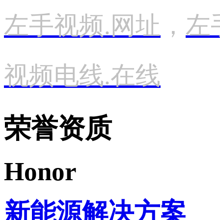
左手视频.网址
，
左
视频电线.在线
荣誉资质
Honor
新能源解决方案