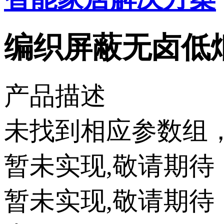
编织屏蔽无卤低
产品描述
未找到相应参数组
暂未实现,敬请期待
暂未实现,敬请期待