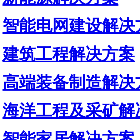
智能电网建设解决
建筑工程解决方案
高端装备制造解决
海洋工程及采矿解
智能家居解决方案