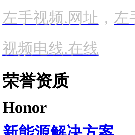
左手视频.网址
，
左
视频电线.在线
荣誉资质
Honor
新能源解决方案