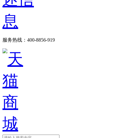
服务热线：400-8856-919