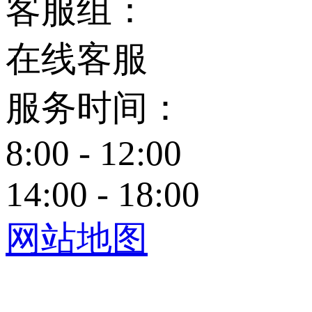
客服组：
在线客服
服务时间：
8:00 - 12:00
14:00 - 18:00
网站地图