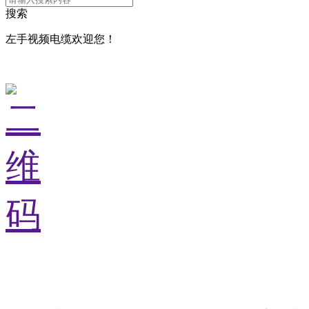
搜索
左手视频电缆欢迎您！
走进左手视频
解决方案
产品中心
左手视频app免费