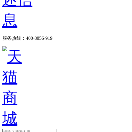
服务热线：400-8856-919