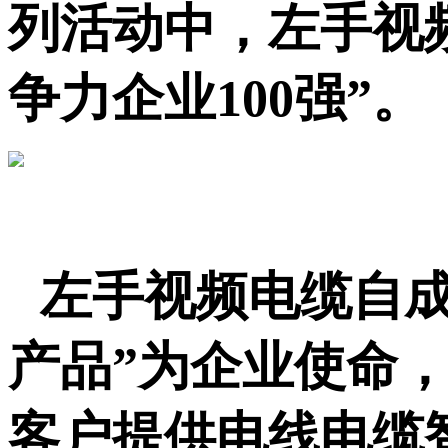
列活动中，左手
争力企业100强”。
左手视频电缆自成立以
产品”为企业使命，以
客户提供电线电缆智