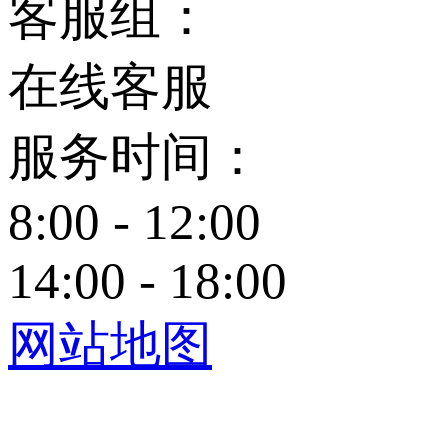
客服组：
在线客服
服务时间：
8:00 - 12:00
14:00 - 18:00
网站地图