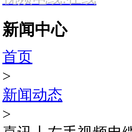
新闻中心
首页
>
新闻动态
>