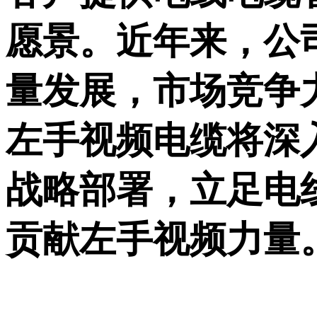
愿景。近年来
量发展，市场竞争
左手视频电缆将深入
战略部署，立足
贡献左手视频力量