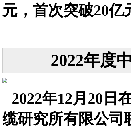
元，首次突破20
2022年
2022年12月20
缆研究所有限公司联