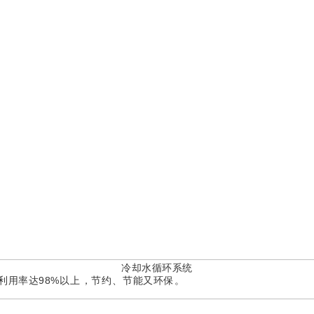
冷却水循环系统
达98%以上，节约、节能又环保。