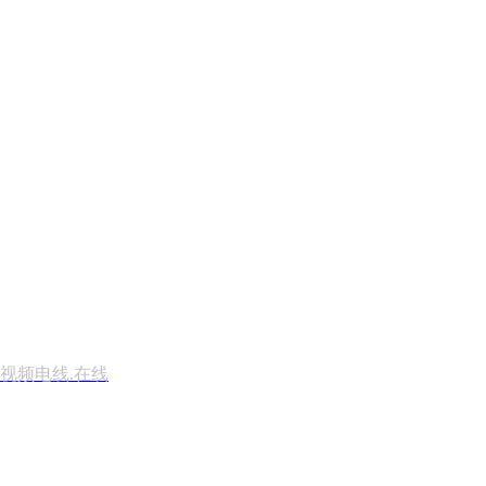
视频电线.在线