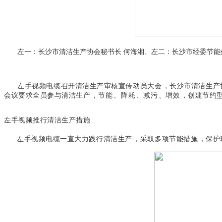
左一：长沙市清洁生产协会秘书长 何海湘、左二：长沙市经委
左手视频电缆召开清洁生产审核宣传动员大会，长沙市清洁生产协会秘
会议要求全员参与清洁生产，节能、降耗、减污、增效，创建节约
左手视频推行清洁生产措施
左手视频电缆一直大力践行清洁生产，采取多项节能措施，保