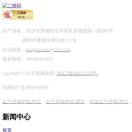
生产基地：长沙市望城经济开发区普瑞西路一段888号
衡阳市雁峰区黄白路121号
企业邮箱：
hengfeicable@163.com
服务热线：400-8856-919
copyright © 左手视频电缆
湘ICP备86651169号
本网站已支持ipv6访问
左手视频电线.网址
，
左手视频电缆.网址
，
中国左手视频.网址

新闻中心
首页